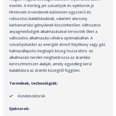
esetén. A Körting jet-szivattyúk és ejektorok jó
hírnévnek örvendenek különösen egyszerű és
robusztus kialakításuknak, valamint alacsony
karbantartási igényüknek köszönhetően. Változatos
anyagminőségek alkalmazásával tervezték őket a
változatos alkalmazási célokra optimalizáltan. A
szivattyúhatást az energiát átvivő folyékony vagy gáz
halmazállapotú meghajtó közeg hozza létre. Az
alkalmazási terület meghatározza az áramlási
keresztmetszet alakját, amely egyedileg kerül
kialakításra az áramló közegtől függően.
Termékek, technológiák:
Kondenzátorok
Ejektorok: