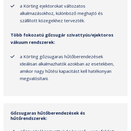
a Körting ejektorokat változatos
alkalmazásokhoz, különböző meghajtó és
szállított közegekhez tervezték.
Több fokozatú gőzsugár szivattyús/ejektoros
vákuum rendszerek:
a Körting gőzsugaras hűtőberendezések
ideálisan alkalmazhatók azokban az esetekben,
amikor nagy hűtési kapacitást kell hatékonyan
megvalósítani.
Gőzsugaras hűtőberendezések és
hűtőrendszerek: