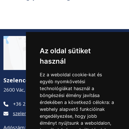
Az oldal sütiket
használ
Ez a weboldal cookie-kat és
Szelence Kft.
egyéb nyomkövetési
technológiákat használ a
2600 Vác, Csatamező út 2.
böngészési élmény javítása
érdekében a következő célokra:
a
+36 27 311-881
webhely alapvető funkcióinak
szelence@szelencekft.hu
engedélyezése
,
hogy jobb
élményt nyújtsunk a weboldalon
,
Adószám: 12141300-2-13