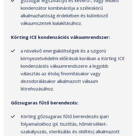
gőzsugár légszivattyú és keverő-, vagy felületi
kondenzátor kombinációja a széleskörű
alkalmazhatóság érdekében és különböző
vákuumszintek kialakításához.
Körting ICE kondenzációs vákuumrendszer:
a növekvő energiaköltségek és a szigorú
környezetvédelmi előírások korában a Körting ICE
kondenzációs vákuumrendszere a legjobb
választás az étolaj finomításakor vagy
dezodorálásakor alkalmazott vákuum
létrehozásához.
Gőzsugaras fűtő berendezés:
Körting gőzsugaras fűtő berendezés ipari
folyamatokhoz (pl. tisztítás, hőmérséklet-
szabályozás, sterilizálás és öblítés) alkalmazott