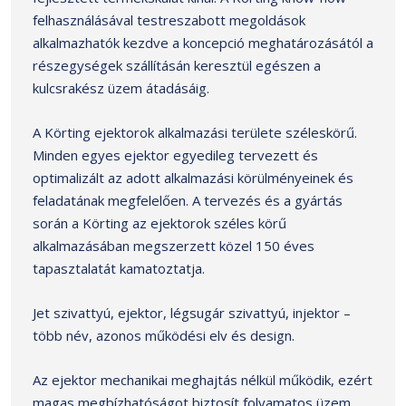
felhasználásával testreszabott megoldások
alkalmazhatók kezdve a koncepció meghatározásától a
részegységek szállításán keresztül egészen a
kulcsrakész üzem átadásáig.
A Körting ejektorok alkalmazási területe széleskörű.
Minden egyes ejektor egyedileg tervezett és
optimalizált az adott alkalmazási körülményeinek és
feladatának megfelelően. A tervezés és a gyártás
során a Körting az ejektorok széles körű
alkalmazásában megszerzett közel 150 éves
tapasztalatát kamatoztatja.
Jet szivattyú, ejektor, légsugár szivattyú, injektor –
több név, azonos működési elv és design.
Az ejektor mechanikai meghajtás nélkül működik, ezért
magas megbízhatóságot biztosít folyamatos üzem