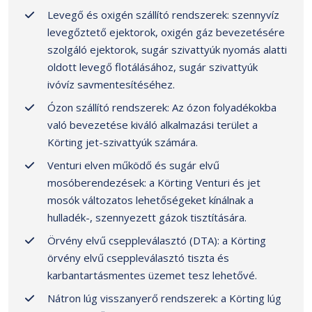
Levegő és oxigén szállító rendszerek: szennyvíz
levegőztető ejektorok, oxigén gáz bevezetésére
szolgáló ejektorok, sugár szivattyúk nyomás alatti
oldott levegő flotálásához, sugár szivattyúk
ivóvíz savmentesítéséhez.
Ózon szállító rendszerek: Az ózon folyadékokba
való bevezetése kiváló alkalmazási terület a
Körting jet-szivattyúk számára.
Venturi elven működő és sugár elvű
mosóberendezések: a Körting Venturi és jet
mosók változatos lehetőségeket kínálnak a
hulladék-, szennyezett gázok tisztítására.
Örvény elvű cseppleválasztó (DTA): a Körting
örvény elvű cseppleválasztó tiszta és
karbantartásmentes üzemet tesz lehetővé.
Nátron lúg visszanyerő rendszerek: a Körting lúg