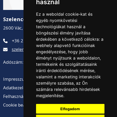
használ
Ez a weboldal cookie-kat és
Szelence Kft.
egyéb nyomkövetési
technológiákat használ a
2600 Vác, Csatamező út 2.
böngészési élmény javítása
érdekében a következő célokra:
a
+36 27 311-881
webhely alapvető funkcióinak
szelence@szelencekft.hu
engedélyezése
,
hogy jobb
élményt nyújtsunk a weboldalon
,
Adószám: 12141300-2-13
termékeink és szolgáltatásaink
iránti érdeklődésének mérése,
valamint a marketing interakciók
Impresszum
személyre szabása
,
az Ön
Adatkezelési tájékoztató
számára relevánsabb hirdetések
megjelenítése
.
Felhasználási feltételek
Cookie beállítások
Elfogadom