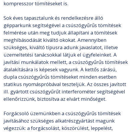
kompresszor tömítéseket is.
Sok éves tapasztalunk és rendelkezésre álló
gépparkunk segítségével a csúszógyűrűs tömítések
felmérése után meg tudjuk állapítani a tömítések
meghibásodását kiváltó okokat. Amennyiben
szükséges, kiváltó típusra adunk javaslatot, illetve
üzemeltetési tanácsokkal látjuk el ügyfeleinket. A
javítási munkálatok mellett, a csúszógyűrűs tömítések
átalakítására is képesek vagyunk. A kettős zárású,
dupla csúszógyűrűs tömítéseket minden esetben
statikus nyomáspróbával teszteljük. Az összes javított
ill. gyártott csúszógyűrűt interferométer segítségével
ellenőrizzünk, biztosítva az elvárt minőséget.
Forgácsoló üzemünkben a csúszógyűrűs tömítések
javításához szükséges alkatrészgyártást magunk
végezzük: a forgácsolást, köszörülést, leppelést,