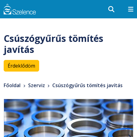
Csúszógyűrűs tömítés
javítás
Érdeklődöm
Főoldal
Szerviz
Csúszógyűrűs tömítés javítás
‹
›