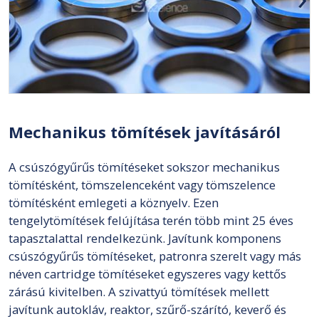
Mechanikus tömítések javításáról
A csúszógyűrűs tömítéseket sokszor mechanikus
tömítésként, tömszelenceként vagy tömszelence
tömítésként emlegeti a köznyelv. Ezen
tengelytömítések felújítása terén több mint 25 éves
tapasztalattal rendelkezünk. Javítunk komponens
csúszógyűrűs tömítéseket, patronra szerelt vagy más
néven cartridge tömítéseket egyszeres vagy kettős
zárású kivitelben. A szivattyú tömítések mellett
javítunk autokláv, reaktor, szűrő-szárító, keverő és