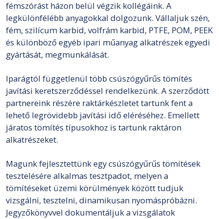
fémszórást házon belül végzik kollégáink. A
legkülönfélébb anyagokkal dolgozunk. Vállaljuk szén,
fém, szilícum karbid, volfrám karbid, PTFE, POM, PEEK
és különböző egyéb ipari műanyag alkatrészek egyedi
gyártását, megmunkálását.
Iparágtól függetlenül több csúszógyűrűs tömítés
javítási keretszerződéssel rendelkezünk. A szerződött
partnereink részére raktárkészletet tartunk fent a
lehető legrövidebb javítási idő eléréséhez. Emellett
járatos tömítés típusokhoz is tartunk raktáron
alkatrészeket.
Magunk fejlesztettünk egy csúszógyűrűs tömítések
tesztelésére alkalmas tesztpadot, melyen a
tömítéseket üzemi körülmények között tudjuk
vizsgálni, tesztelni, dinamikusan nyomáspróbázni.
Jegyzőkönyvvel dokumentáljuk a vizsgálatok