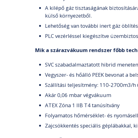
A kilépő gáz tisztaságának biztosítás
külső környezetből.
Lehetőség van további inert gáz öblítésre
PLC vezérléssel kiegészítve üzembizto
Mik a szárazvákuum rendszer főbb tech
SVC szabadalmaztatott hibrid menetem
Vegyszer- és hőálló PEEK bevonat a bel
Szállítási teljesítmény: 110-2700m3/h
Akár 0,06 mbar végvákuum
ATEX Zóna 1 IIB T4 tanúsítvány
Folyamatos hőmérséklet- és nyomásellen
Zajcsökkentés speciális géplábakkal, 