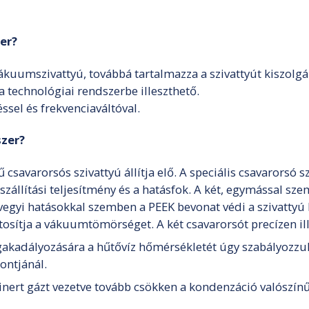
er?
kuumszivattyú, továbbá tartalmazza a szivattyút kiszolg
technológiai rendszerbe illeszthető.
sel és frekvenciaváltóval.
zer?
avarorsós szivattyú állítja elő. A speciális csavarorsó s
állítási teljesítmény és a hatásfok. A két, egymással sz
vegyi hatásokkal szemben a PEEK bevonat védi a szivattyú k
osítja a vákuumtömörséget. A két csavarorsót precízen ill
akadályozására a hűtővíz hőmérsékletét úgy szabályozzu
ontjánál.
 inert gázt vezetve tovább csökken a kondenzáció valószín