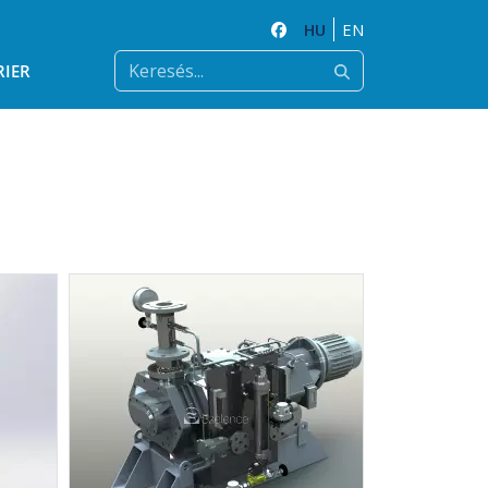
HU
EN
RIER