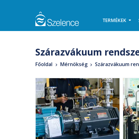
TERMÉKEK
Szárazvákuum rendsz
Főoldal
Mérnökség
Szárazvákuum re