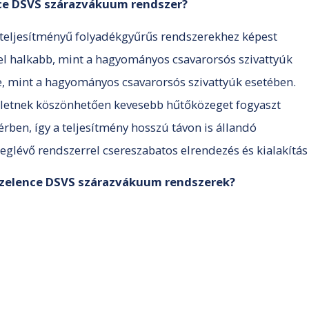
nce DSVS szárazvákuum rendszer?
i teljesítményű folyadékgyűrűs rendszerekhez képest
el halkabb, mint a hagyományos csavarorsós szivattyúk
, mint a hagyományos csavarorsós szivattyúk esetében.
letnek köszönhetően kevesebb hűtőközeget fogyaszt
rben, így a teljesítmény hosszú távon is állandó
eglévő rendszerrel csereszabatos elrendezés és kialakítás
Szelence DSVS szárazvákuum rendszerek?