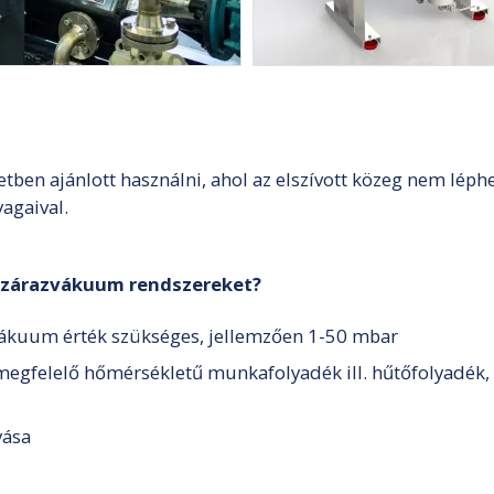
en ajánlott használni, ahol az elszívott közeg nem léphe
agaival.
 szárazvákuum rendszereket?
 vákuum érték szükséges, jellemzően 1-50 mbar
egfelelő hőmérsékletű munkafolyadék ill. hűtőfolyadék, 
yása