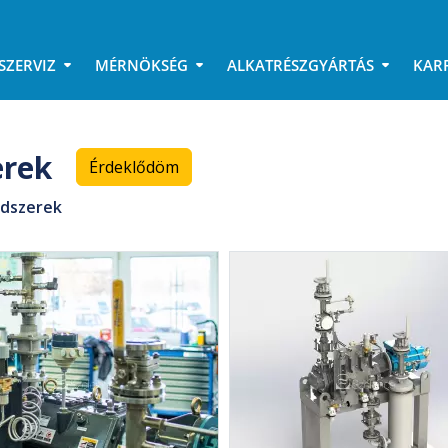
SZERVIZ
MÉRNÖKSÉG
ALKATRÉSZGYÁRTÁS
KAR
erek
Érdeklődöm
ndszerek