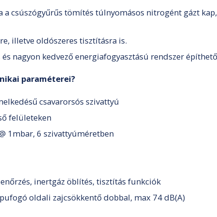
ára a csúszógyűrűs tömítés túlnyomásos nitrogént gázt kap
, illetve oldószeres tisztításra is.
s és nagyon kedvező energiafogyasztású rendszer építhető
nikai paraméterei?
elkedésű csavarorsós szivattyú
ső felületeken
 @ 1mbar, 6 szivattyúméretben
őrzés, inertgáz öblítés, tisztítás funkciók
kipufogó oldali zajcsökkentő dobbal, max 74 dB(A)