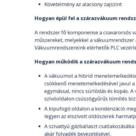
Követelmény az alacsony zajszint
Hogyan épül fel a szárazvákuum rendsz
A rendszer fő komponense a csavarorsós vá
műszereket, melyekkel a vákuumrendszer a 
Vákuumrendszereink elérhetők PLC vezérlés
Hogyan működik a szárazvákuum rends
A vákuumot a hibrid menetemelkedésű cs
csökkenő menetemelkedésével javul a sz
egymással, nincs súrlódás és kopás. A 
szívóoldalon csúszógyűrűs tömítés bizt
A kipufogó oldalon a kondenzáció meg
legyen az elszívott oldószerek harmatp
A szivattyú gázballaszt csatlakozásába
akár folyadék bevezetésével.