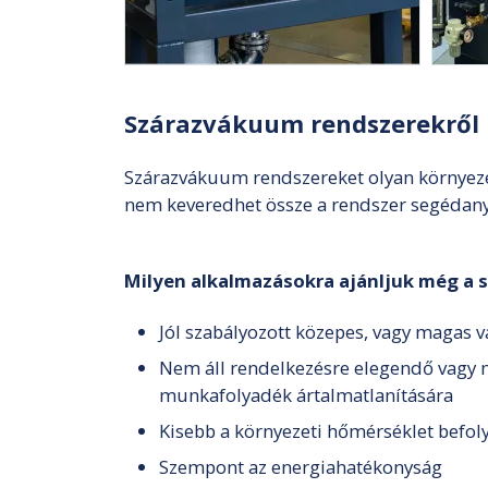
Szárazvákuum rendszerekről
Szárazvákuum rendszereket olyan környezetb
nem keveredhet össze a rendszer segédany
Milyen alkalmazásokra ajánljuk még a
Jól szabályozott közepes, vagy magas
Nem áll rendelkezésre elegendő vagy m
munkafolyadék ártalmatlanítására
Kisebb a környezeti hőmérséklet befol
Szempont az energiahatékonyság