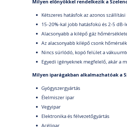
Milyen előnyökkel rendelkezik a Szele
Kétszeres hatásfok az azonos szállítás
15-20%-kal jobb hatásfokú és 2-5 dB-l
Alacsonyabb a kilépő gáz hőmérséklete
Az alacsonyabb kilépő csonk hőmérsék
Nincs súrlódó, kopó felület a vákuumté
Egyedi igényeknek megfelelő, akár a m
Milyen iparágakban alkalmazhatóak a 
Gyógyszergyártás
Élelmiszer ipar
Vegyipar
Elektronika és félvezetőgyártás
Acélipar