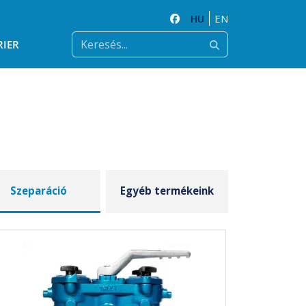
HU
EN
RIER
Szeparáció
Egyéb termékeink