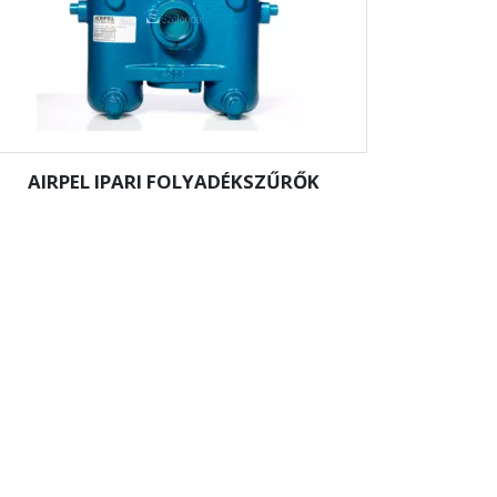
AIRPEL IPARI FOLYADÉKSZŰRŐK