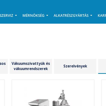
SZERVIZ
MÉRNÖKSÉG
ALKATRÉSZGYÁRTÁS
KAR
ásos
Vákuumszivattyúk és
Szerelvények
vákuumrendszerek