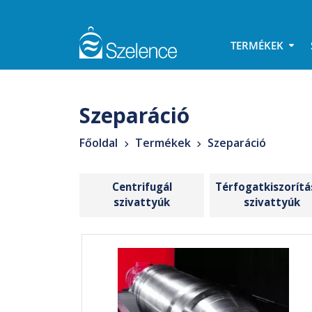
TERMÉKEK
Szeparáció
Főoldal
Termékek
Szeparáció
Centrifugál
Térfogatkiszorít
szivattyúk
szivattyúk