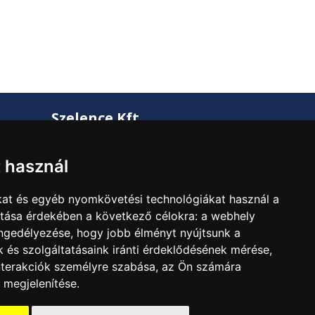
Szelence Kft.
2600 Vác, Csatamező út 2.
t használ
+36 27 311-881
szelence@szelencekft.hu
kat és egyéb nyomkövetési technológiákat használ a
ítása érdekében a következő célokra:
a webhely
Adószám: 12141300-2-13
engedélyezése
,
hogy jobb élményt nyújtsunk a
 és szolgáltatásaink iránti érdeklődésének mérése,
nterakciók személyre szabása
,
az Ön számára
 megjelenítése
.
ookie beállítások