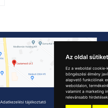
Az oldal sütike
Ez a weboldal cookie-
böngészési élmény jav
alapvető funkcióinak 
weboldalon
,
termékeink
valamint a marketing i
relevánsabb hirdetések
Adatkezelési tájékoztató
Felhasználási feltételek
C