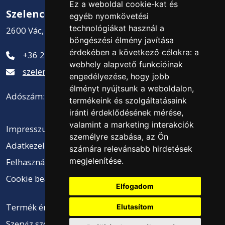
Ez a weboldal cookie-kat és
Szelence Kft.
egyéb nyomkövetési
technológiákat használ a
2600 Vác, Csatamező út 2.
böngészési élmény javítása
érdekében a következő célokra:
a
+36 27 311-881
webhely alapvető funkcióinak
szelence@szelencekft.hu
engedélyezése
,
hogy jobb
élményt nyújtsunk a weboldalon
,
Adószám: 12141300-2-13
termékeink és szolgáltatásaink
iránti érdeklődésének mérése,
valamint a marketing interakciók
Impresszum
személyre szabása
,
az Ön
Adatkezelési tájékoztató
számára relevánsabb hirdetések
megjelenítése
.
Felhasználási feltételek
Cookie beállítások
Elfogadom
Termék értékesítés ÁSZF
Elutasítom
Szerviz szolgáltatások ÁSZF