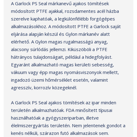
A Garlock PS Seal márkanevű ajakos tömítések
módosított PTFE ajakkal, rozsdamentes acél házba
szerelve kaphatóak, a legkülönfélébb forgógépes
alkalmazásokhoz. A módosított PTFE a Garlock saját
eljárása alapján készül és Gylon márkanév alatt
elérhető. A Gylon magas rugalmasságú anyag,
alacsony súrlódás jellemzi. Kiküszöböli a PTFE
hátrányos tulajdonságait, például a hidegfolyást.
Egyaránt alkalmazható magas kerületi sebesség,
vákuum vagy épp magas nyomásviszonyok mellett,
ingadozó üzemi hőmérséklet esetén, valamint
agresszív, korrozív közegeknél.
A Garlock PS Seal ajakos tömítések az ipar minden
területén alkalmazhatóak. FDA minősített típusai
használhatóak a gyógyszeriparban, illetve
élelmiszergyártás területén. Nem jelentenek gondot a
kenés nélküli, szárazon futó alkalmazások sem.