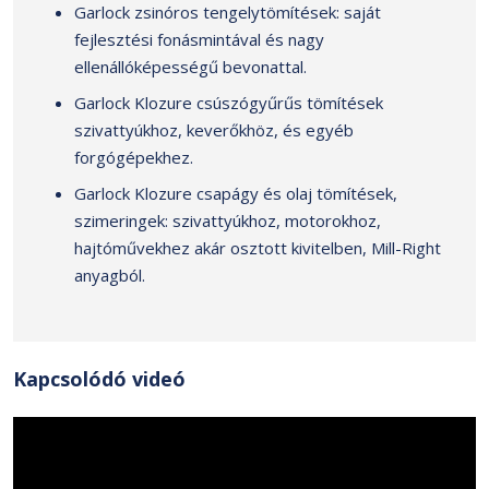
Garlock zsinóros tengelytömítések: saját
fejlesztési fonásmintával és nagy
ellenállóképességű bevonattal.
Garlock Klozure csúszógyűrűs tömítések
szivattyúkhoz, keverőkhöz, és egyéb
forgógépekhez.
Garlock Klozure csapágy és olaj tömítések,
szimeringek: szivattyúkhoz, motorokhoz,
hajtóművekhez akár osztott kivitelben, Mill-Right
anyagból.
Kapcsolódó videó